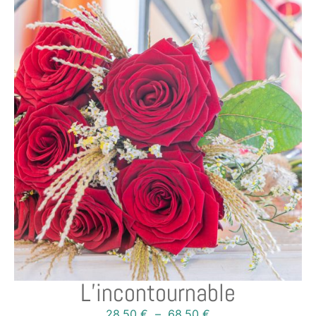
L’incontournable
28,50
€
–
68,50
€